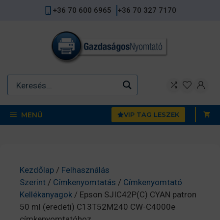
Kilépés
+36 70 600 6965
+36 70 327 7170
a
tartalomba
MENÜ
VIP TAG LESZEK
Kezdőlap
/
Felhasználás
Szerint
/
Címkenyomtatás
/
Címkenyomtató
Kellékanyagok
/ Epson SJIC42P(C) CYAN patron
50 ml (eredeti) C13T52M240 CW-C4000e
címkenyomtatóhoz