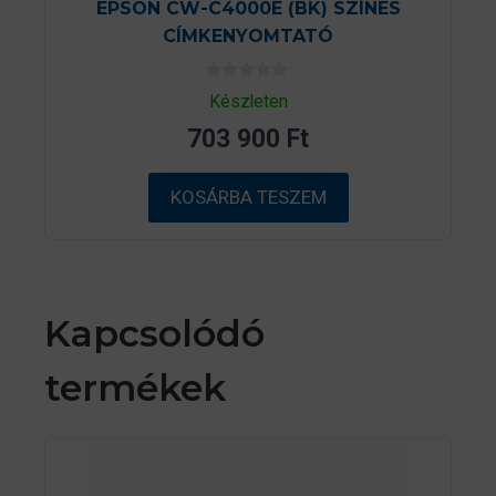
EPSON CW-C4000E (BK) SZÍNES
CÍMKENYOMTATÓ
0
Készleten
a
z
703 900
Ft
5
-
b
ő
KOSÁRBA TESZEM
l
Kapcsolódó
termékek