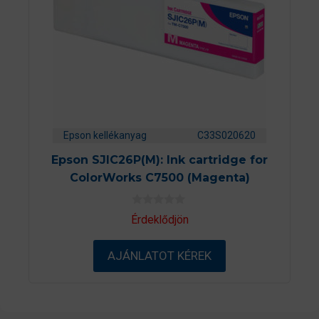
Epson kellékanyag
C33S020620
Epson SJIC26P(M): Ink cartridge for
ColorWorks C7500 (Magenta)
0
Érdeklődjön
a
z
5
AJÁNLATOT KÉREK
-
b
ő
l