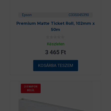
Epson
C33S045390
Premium Matte Ticket Roll, 102mm x
50m
0
Készleten
a
z
3 465
Ft
5
-
b
ő
KOSÁRBA TESZEM
l
2-3 NAPON
BELÜL