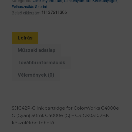
Kategóriák:
Címkenyomtatás
,
Címkenyomtató Kellékanyagok
,
C13T52M240
Felhasználás Szerint
CW-
f1137611306
Belső cikkszám:
C4000e
címkenyomtatóhoz
mennyiség
Leírás
Műszaki adatlap
További információk
Vélemények (0)
SJIC42P-C Ink cartridge for ColorWorks C4000e
C (Cyan) 50ml. C4000e (C) – C31CK03102BK
készülékbe tehető