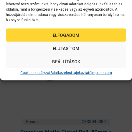
-
lehetővé teszi számunkra, hogy olyan adatokat dolgozzunk fel ezen az
b
ő
oldalon, mint a böngészési viselkedés vagy az egyedi azonosítók. A
KOSÁRBA TESZEM
l
hozzájárulás elmaradása vagy visszavonása hátrányosan befolyásolhat
bizonyos funkciókat.
ELFOGADOM
ELUTASÍTOM
BEÁLLÍTÁSOK
Cookie szabályzat
Adatkezelési tájékoztató
Impresszum
Epson
C33S045389
Premium Matte Ticket Roll, 80mm x