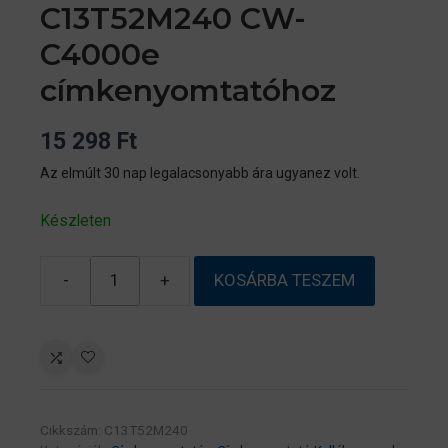
C13T52M240 CW-
C4000e
címkenyomtatóhoz
15 298
Ft
Az elmúlt 30 nap legalacsonyabb ára ugyanez volt.
Készleten
-
+
KOSÁRBA TESZEM
Epson
SJIC42P(C)
CYAN
patron
50
ml
Cikkszám:
C13T52M240
(eredeti)