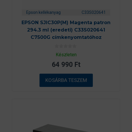
Epson kellékanyag
C33S020641
EPSON SJIC30P(M) Magenta patron
294.3 ml (eredeti) C33S020641
C7500G címkenyomtatóhoz
0
Készleten
a
z
64 990
Ft
5
-
b
ő
KOSÁRBA TESZEM
l