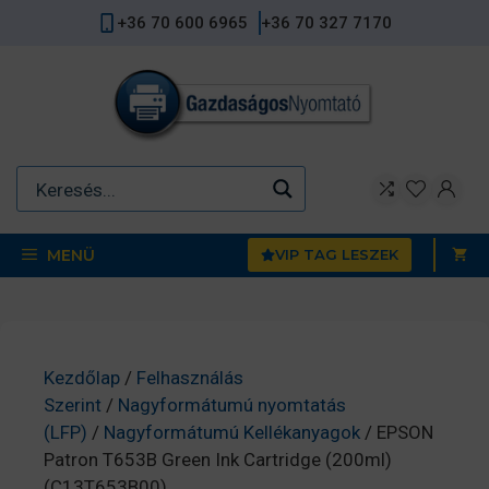
Kilépés
+36 70 600 6965
+36 70 327 7170
a
tartalomba
MENÜ
VIP TAG LESZEK
Kezdőlap
/
Felhasználás
Szerint
/
Nagyformátumú nyomtatás
(LFP)
/
Nagyformátumú Kellékanyagok
/ EPSON
Patron T653B Green Ink Cartridge (200ml)
(C13T653B00)