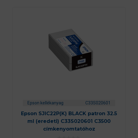
Epson kellékanyag
C33S020601
Epson SJIC22P(K) BLACK patron 32.5
ml (eredeti) C33S020601 C3500
címkenyomtatóhoz