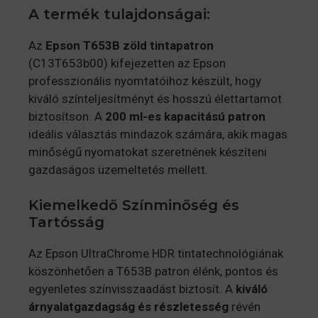
A termék tulajdonságai:
Az
Epson T653B zöld tintapatron
(C13T653b00) kifejezetten az Epson
professzionális nyomtatóihoz készült, hogy
kiváló színteljesítményt és hosszú élettartamot
biztosítson. A
200 ml-es kapacitású patron
ideális választás mindazok számára, akik magas
minőségű nyomatokat szeretnének készíteni
gazdaságos üzemeltetés mellett.
Kiemelkedő Színminőség és
Tartósság
Az Epson UltraChrome HDR tintatechnológiának
köszönhetően a T653B patron élénk, pontos és
egyenletes színvisszaadást biztosít. A
kiváló
árnyalatgazdagság és részletesség
révén