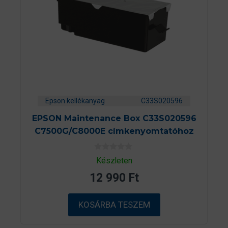
Epson kellékanyag
C33S020596
EPSON Maintenance Box C33S020596
C7500G/C8000E címkenyomtatóhoz
0
Készleten
a
z
12 990
Ft
5
-
b
ő
KOSÁRBA TESZEM
l