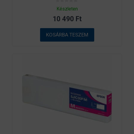
0
Készleten
a
z
10 490
Ft
5
-
b
ő
KOSÁRBA TESZEM
l