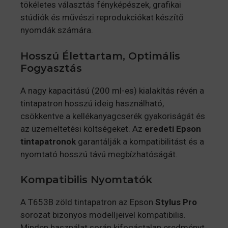
tökéletes választás fényképészek, grafikai
stúdiók és művészi reprodukciókat készítő
nyomdák számára.
Hosszú Élettartam, Optimális
Fogyasztás
A nagy kapacitású (200 ml-es) kialakítás révén a
tintapatron hosszú ideig használható,
csökkentve a kellékanyagcserék gyakoriságát és
az üzemeltetési költségeket. Az
eredeti Epson
tintapatronok
garantálják a kompatibilitást és a
nyomtató hosszú távú megbízhatóságát.
Kompatibilis Nyomtatók
A T653B zöld tintapatron az Epson
Stylus Pro
sorozat bizonyos modelljeivel kompatibilis.
Minden használat során kifogástalan eredményt