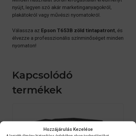
nyújt, legyen szó akár marketinganyagokról,
plakátokról vagy művészi nyomatokról.
Válassza az
Epson T653B zöld tintapatront
, és
élvezze a professzionális színminőséget minden
nyomaton!
Kapcsolódó
termékek
Hozzájárulás Kezelése
A legjobb élmény biztosítása érdekében olyan technológiákat