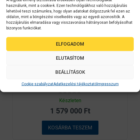
használunk, mint a cookie-k. Ezen technológiákhoz való hozzájárulás
lehetővé teszi számunkra, hogy olyan adatokat dolgozzunk fel ezen az
oldalon, mint a böngészési viselkedés vagy az egyedi azonosítók. A
hozzájárulás elmaradása vagy visszavonása hátrányosan befolyásolhat
bizonyos funkciókat.
ELFOGADOM
ELUTASÍTOM
Epson
C31CH77102
BEÁLLÍTÁSOK
EPSON ColorWorks C6500AE színes
címkenyomtató
Cookie szabályzat
Adatkezelési tájékoztató
Impresszum
0
Készleten
a
z
1 579 000
Ft
5
-
b
ő
KOSÁRBA TESZEM
l