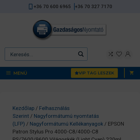
Kilépés
+36 70 600 6965
+36 70 327 7170
a
tartalomba
MENÜ
VIP TAG LESZEK
Kezdőlap
/
Felhasználás
Szerint
/
Nagyformátumú nyomtatás
(LFP)
/
Nagyformátumú Kellékanyagok
/ EPSON
Patron Stylus Pro 4000-C8/4000-C8
PS/7600/9600 Világoskék (Light Cyan) 220ml