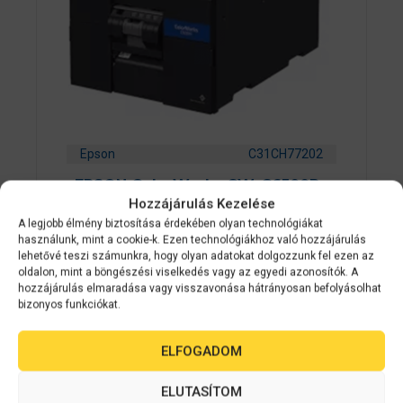
Epson
C31CH77202
EPSON ColorWorks CW-C6500Pe
Hozzájárulás Kezelése
színes címkenyomtató
A legjobb élmény biztosítása érdekében olyan technológiákat
használunk, mint a cookie-k. Ezen technológiákhoz való hozzájárulás
0
lehetővé teszi számunkra, hogy olyan adatokat dolgozzunk fel ezen az
Érdeklődjön
a
oldalon, mint a böngészési viselkedés vagy az egyedi azonosítók. A
z
hozzájárulás elmaradása vagy visszavonása hátrányosan befolyásolhat
5
AJÁNLATOT KÉREK
-
bizonyos funkciókat.
b
ő
l
ELFOGADOM
ELUTASÍTOM