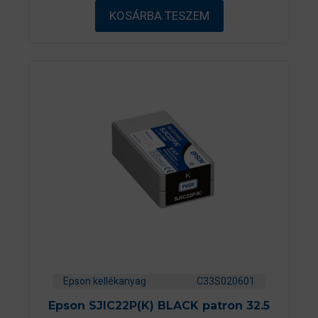
ő
KOSÁRBA TESZEM
l
Epson kellékanyag
C33S020601
Epson SJIC22P(K) BLACK patron 32.5