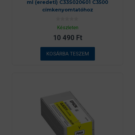
ml (eredeti) C33S020601 C3500
címkenyomtatóhoz
0
Készleten
a
z
10 490
Ft
5
-
b
ő
KOSÁRBA TESZEM
l