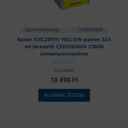
Epson kellékanyag
C33S020604
Epson SJIC22P(Y) YELLOW patron 32.5
ml (eredeti) C33S020604 C3500
címkenyomtatóhoz
0
Készleten
a
z
10 490
Ft
5
-
b
ő
KOSÁRBA TESZEM
l