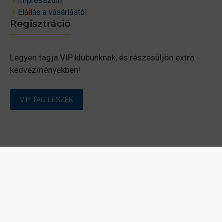
Impresszum
Elállás a vásárlástól
Regisztráció
Legyen tagja VIP klubunknak, és részesüljön extra
kedvezményekben!
VIP TAG LESZEK