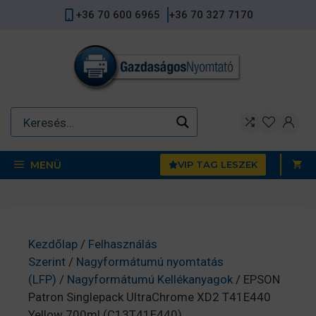
Kilépés
+36 70 600 6965
+36 70 327 7170
a
tartalomba
MENÜ
VIP TAG LESZEK
Kezdőlap
/
Felhasználás
Szerint
/
Nagyformátumú nyomtatás
(LFP)
/
Nagyformátumú Kellékanyagok
/ EPSON
Patron Singlepack UltraChrome XD2 T41E440
Yellow 700ml (C13T41E440)