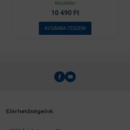
0
Készleten
a
z
10 490
Ft
5
-
b
ő
KOSÁRBA TESZEM
l
Elérhetőségeink