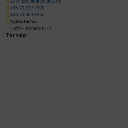
2030 Érd, András utca 20.
+36 70 327 7170
+36 70 600 6965
Nyitvatartás
Hétfő - Péntek: 8-17
Térkép