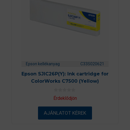
Epson kellékanyag
C33S020621
Epson SJIC26P(Y): Ink cartridge for
ColorWorks C7500 (Yellow)
0
Érdeklődjön
a
z
5
AJÁNLATOT KÉREK
-
b
ő
l