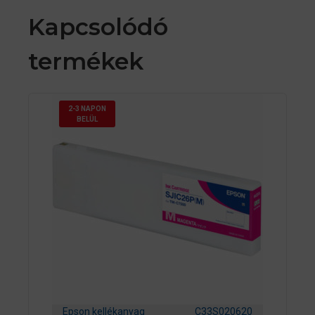
Kapcsolódó
termékek
2-3 NAPON
BELÜL
Epson kellékanyag
C33S020620