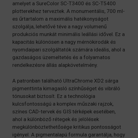
amelyet a SureColor SC-T3400 és SC-T5400
plotterekhez terveztek. A monumentális, 700 ml-
es űrtartalom a maximális hatékonyságot
szolgálja, lehetővé téve a nagy volumenű
produkciós munkát minimális leállási idővel. Ez a
kapacitás különösen a nagy mérnökirodák és
nyomdaipari szolgáltatók számára ideális, ahol a
gazdaságos üzemeltetés és a folyamatos
rendelkezésre állás alapkövetelmény.
A patronban található UltraChrome XD2 sárga
pigmenttinta kimagasló színhűséget és vibráló
tónusokat biztosít. Ez a technológia
kulcsfontosságú a komplex műszaki rajzok,
színes CAD-tervek és GIS térképek esetében,
ahol a különböző rétegek és jelölések
megkülönböztethetősége kritikus pontosságot
igényel. A pigmentalapú formula garantálja, hogy