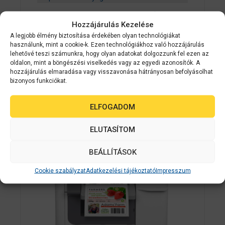
Epson SJIC26P(M): Ink cartridge for
Hozzájárulás Kezelése
ColorWorks C7500 (Magenta)
A legjobb élmény biztosítása érdekében olyan technológiákat
használunk, mint a cookie-k. Ezen technológiákhoz való hozzájárulás
0
lehetővé teszi számunkra, hogy olyan adatokat dolgozzunk fel ezen az
Érdeklődjön
a
oldalon, mint a böngészési viselkedés vagy az egyedi azonosítók. A
z
hozzájárulás elmaradása vagy visszavonása hátrányosan befolyásolhat
5
bizonyos funkciókat.
AJÁNLATOT KÉREK
-
b
ő
l
ELFOGADOM
2-3 NAPON
ELUTASÍTOM
BELÜL
BEÁLLÍTÁSOK
Cookie szabályzat
Adatkezelési tájékoztató
Impresszum