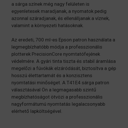
a sárga színek még nagy felületen is
egyenletesek maradjanak, a nyomatok pedig
azonnal száradjanak, és ellenálljanak a víznek,
valamint a környezeti hatásoknak.
Az eredeti, 700 ml-es Epson patron használata a
legmegbízhatóbb módja a professzionális
plotterek PrecisionCore nyomtatófejének
védelmére. A gyári tinta tiszta és stabil áramlása
megelőzi a fúvókák elzáródását, biztosítva a gép
hosszú élettartamát és a konzisztens
nyomtatási minőséget. A T41E4 sárga patron
választásával Ön a legmagasabb szintű
megbízhatóságot ötvözi a professzionális
nagyformátumú nyomtatás legalacsonyabb
elérhető lapköltségével.