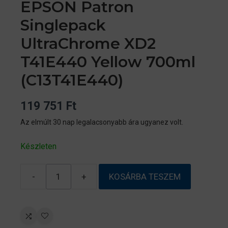
EPSON Patron
Singlepack
UltraChrome XD2
T41E440 Yellow 700ml
(C13T41E440)
119 751
Ft
Az elmúlt 30 nap legalacsonyabb ára ugyanez volt.
Készleten
-
+
KOSÁRBA TESZEM
EPSON
Patron
Singlepack
UltraChrome