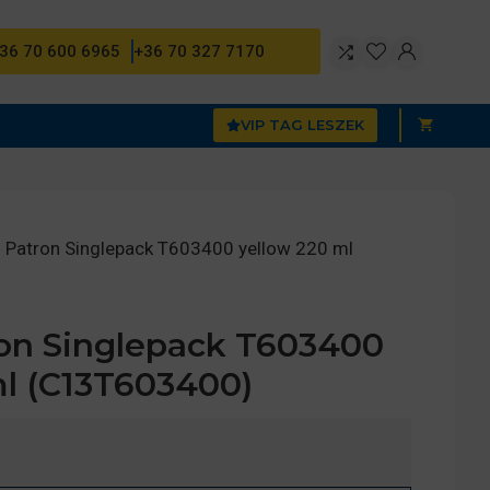
36 70 600 6965
+36 70 327 7170
VIP TAG LESZEK
 Patron Singlepack T603400 yellow 220 ml
on Singlepack T603400
ml (C13T603400)