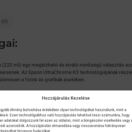
(0)
gai:
n (220 ml) egy megbízható és kiváló minőségű választás azo
eresnek. Az Epson UltraChrome K3 technológiájának részeké
ülönösen a fotók és grafikák esetében.
lumenű nyomtatási feladatokhoz, biztosítva a hosszabb műk
Hozzájárulás Kezelése
ósak és ellenállnak a fénynek, karcolásnak és víznek, így h
nek, a kontrasztok és a finom tónusok pontos megjelenítésé
egjobb élmény biztosítása érdekében olyan technológiákat használunk, mint a
kie-k. Ezen technológiákhoz való hozzájárulás lehetővé teszi számunkra, hogy
an adatokat dolgozzunk fel ezen az oldalon, mint a böngészési viselkedés vagy 
edi azonosítók. A hozzájárulás elmaradása vagy visszavonása hátrányosan
 nyomtatóval, és garantálja a zökkenőmentes integrációt a 
olyásolhat bizonyos funkciókat.