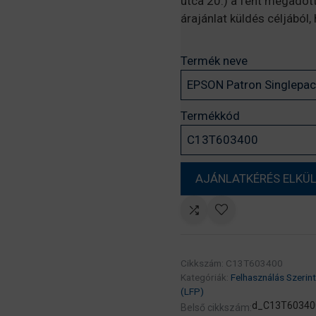
utca 20.) a fent megadot
árajánlat küldés céljából
Termék neve
Termékkód
Cikkszám:
C13T603400
Kategóriák:
Felhasználás Szerint
(LFP)
d_C13T60340
Belső cikkszám: