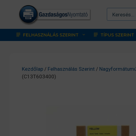
Kilépés
a
tartalomba
FELHASZNÁLÁS SZERINT
TÍPUS SZERINT
Kezdőlap
/
Felhasználás Szerint
/
Nagyformátumú
(C13T603400)