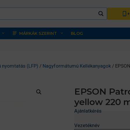
+
MÁRKÁK SZERINT
BLOG
 nyomtatás (LFP)
/
Nagyformátumú Kellékanyagok
/ EPSON
EPSON Patr
yellow 220 
Ajánlatkérés
Vezetéknév