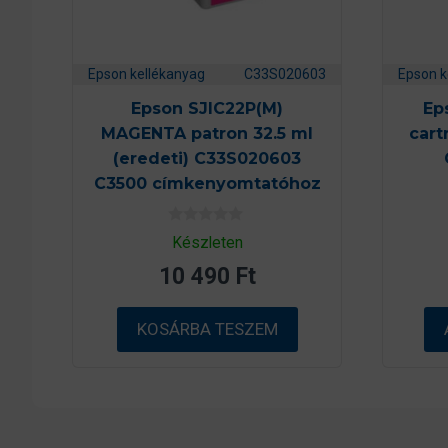
Epson kellékanyag
C33S020603
Epson k
Epson SJIC22P(M)
Ep
MAGENTA patron 32.5 ml
cart
(eredeti) C33S020603
C3500 címkenyomtatóhoz
0
Készleten
a
z
10 490
Ft
5
-
b
ő
KOSÁRBA TESZEM
l