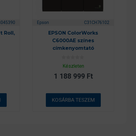
S045390
Epson
C31CH76102
 Roll,
EPSON ColorWorks
C6000AE színes
címkenyomtató
0
Készleten
a
z
1 188 999
Ft
5
-
b
ő
l
M
KOSÁRBA TESZEM