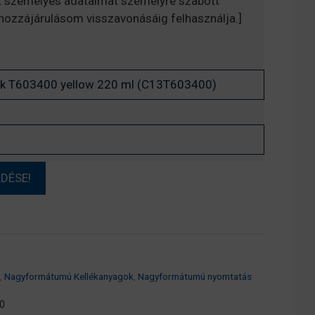
t személyes adataimat személyre szabott
, hozzájárulásom visszavonásáig felhasználja.]
,
Nagyformátumú Kellékanyagok
,
Nagyformátumú nyomtatás
0