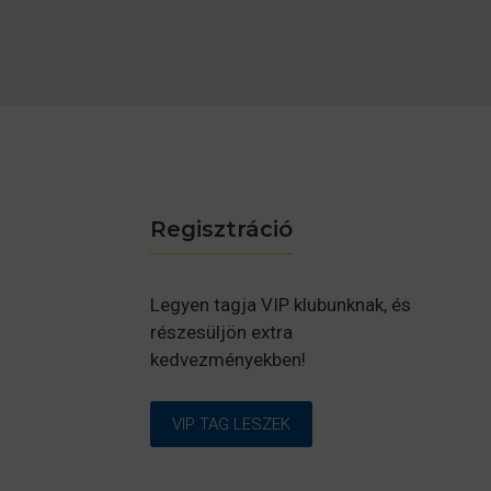
Regisztráció
Legyen tagja VIP klubunknak, és
részesüljön extra
kedvezményekben!
VIP TAG LESZEK