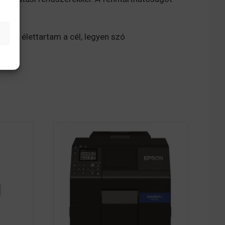
ra.
sszú élettartam a cél, legyen szó