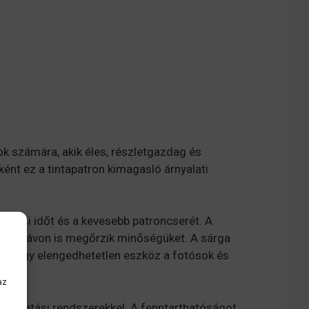
k számára, akik éles, részletgazdag és
nt ez a tintapatron kimagasló árnyalati
ödési időt és a kevesebb patroncserét. A
osszú távon is megőrzik minőségüket. A sárga
ben, így elengedhetetlen eszköz a fotósok és
az
nyomtatási rendszerekkel. A fenntarthatóságot