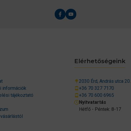
Elérhetőségeink
at
2030 Érd, András utca 20.
si információk
+36 70 327 7170
lési tájékoztató
+36 70 600 6965
Nyitvatartás
szum
Hétfő - Péntek: 8-17
 vásárlástól