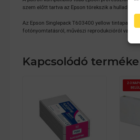
szem előtt tartva az Epson törekszik a hulladék m
Az Epson Singlepack T603400 yellow tintapatron tö
fotónyomtatásról, művészi reprodukcióról vagy ü
Kapcsolódó terméke
2-3 NAP
BELÜL