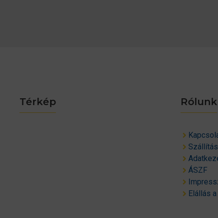
Térkép
Rólunk
Kapcsol
Szállítá
Adatkeze
ÁSZF
Impres
Elállás a