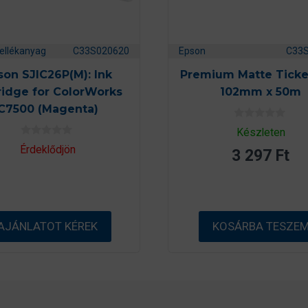
ellékanyag
C33S020620
Epson
C33
son SJIC26P(M): Ink
Premium Matte Ticket
ridge for ColorWorks
102mm x 50m
C7500 (Magenta)
0
Készleten
a
0
z
Érdeklődjön
3 297
Ft
a
5
z
-
5
b
-
ő
b
l
ő
l
AJÁNLATOT KÉREK
KOSÁRBA TESZE