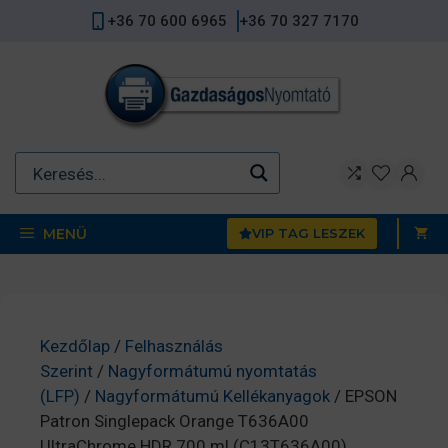
Kilépés
+36 70 600 6965
+36 70 327 7170
a
tartalomba
MENÜ
VIP TAG LESZEK
Kezdőlap
/
Felhasználás
Szerint
/
Nagyformátumú nyomtatás
(LFP)
/
Nagyformátumú Kellékanyagok
/ EPSON
Patron Singlepack Orange T636A00
UltraChrome HDR 700 ml (C13T636A00)