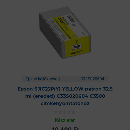
Epson kellékanyag
C33S020604
Epson SJIC22P(Y) YELLOW patron 32.5
ml (eredeti) C33S020604 C3500
címkenyomtatóhoz
0
Készleten
a
z