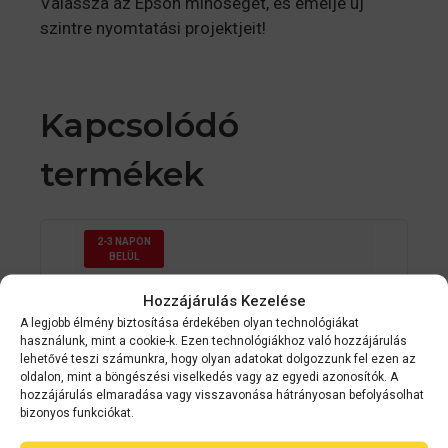
Válassza az Epson minőségét, és emelje új
szintre nyomtatási projektjeit!
Kapcsolódó
termékek
2-3 NAPON
BELÜL
Hozzájárulás Kezelése
A legjobb élmény biztosítása érdekében olyan technológiákat
használunk, mint a cookie-k. Ezen technológiákhoz való hozzájárulás
lehetővé teszi számunkra, hogy olyan adatokat dolgozzunk fel ezen az
oldalon, mint a böngészési viselkedés vagy az egyedi azonosítók. A
hozzájárulás elmaradása vagy visszavonása hátrányosan befolyásolhat
bizonyos funkciókat.