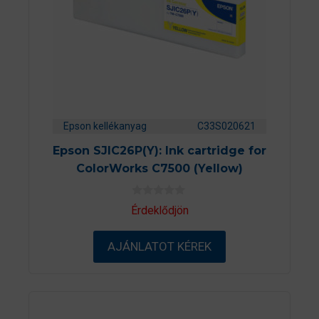
Epson kellékanyag
C33S020621
Epson SJIC26P(Y): Ink cartridge for
ColorWorks C7500 (Yellow)
0
Érdeklődjön
a
z
5
AJÁNLATOT KÉREK
-
b
ő
l