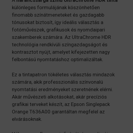
A
narancssárga színű UltraChrome HDR tinta
különleges formulájának köszönhetően
finomabb színátmeneteket és gazdagabb
tónusokat biztosít, így ideális választás a
fotóművészek, grafikusok és nyomdaipari
szakemberek számára. Az UltraChrome HDR
technológia rendkívüli színgazdagságot és
kontrasztot nyújt, amelyet kifejezetten nagy
felbontású nyomtatáshoz optimalizáltak.
Ez a tintapatron tökéletes választás mindazok
számára, akik professzionális színvonalú
nyomtatási eredményeket szeretnének elérni.
Akár művészeti alkotásokat, akár precíziós
grafikai terveket készít, az Epson Singlepack
Orange T636A00 garantáltan megfelel az
elvárásoknak.