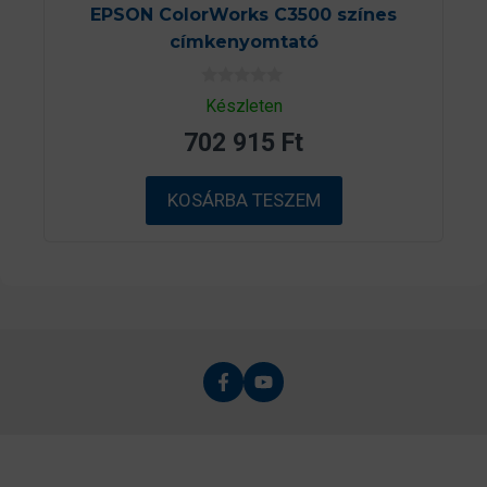
EPSON ColorWorks C3500 színes
címkenyomtató
0
Készleten
a
z
702 915
Ft
5
-
b
ő
KOSÁRBA TESZEM
l