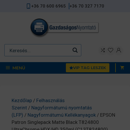
Kilépés
+36 70 600 6965
+36 70 327 7170
a
tartalomba
MENÜ
VIP TAG LESZEK
Kezdőlap
/
Felhasználás
Szerint
/
Nagyformátumú nyomtatás
(LFP)
/
Nagyformátumú Kellékanyagok
/ EPSON
Patron Singlepack Matte Black T824800
UltraChrome HDX/HD 350ml (C13T824800)