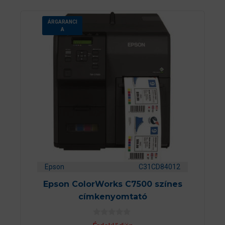
ÁRGARANCI
A
Epson
C31CD84012
Epson ColorWorks C7500 színes
címkenyomtató
0