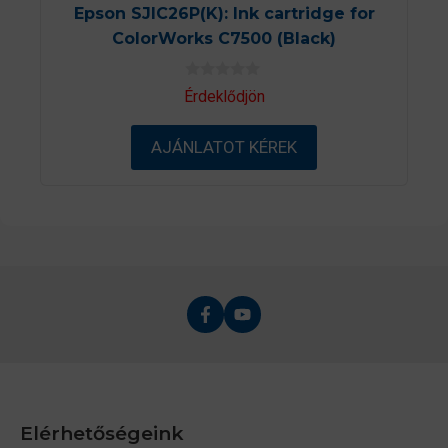
Epson SJIC26P(K): Ink cartridge for
ColorWorks C7500 (Black)
0
Érdeklődjön
a
z
5
AJÁNLATOT KÉREK
-
b
ő
l
Elérhetőségeink