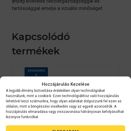
anyag kivételes részletgazdagsággal és
tartóssággal emelje a vizuális minőséget.
Kapcsolódó
termékek
ÁRGARANCI
A
Hozzájárulás Kezelése
A legjobb élmény biztosítása érdekében olyan technológiákat
használunk, mint a cookie-k. Ezen technológiákhoz való hozzájárulás
lehetővé teszi számunkra, hogy olyan adatokat dolgozzunk fel ezen az
oldalon, mint a böngészési viselkedés vagy az egyedi azonosítók. A
hozzájárulás elmaradása vagy visszavonása hátrányosan befolyásolhat
bizonyos funkciókat.