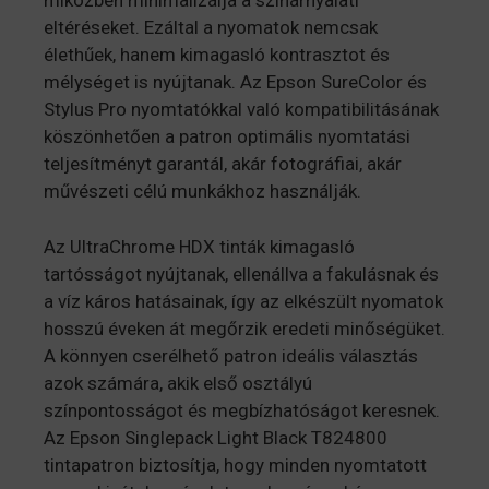
miközben minimalizálja a színárnyalati
eltéréseket. Ezáltal a nyomatok nemcsak
élethűek, hanem kimagasló kontrasztot és
mélységet is nyújtanak. Az Epson SureColor és
Stylus Pro nyomtatókkal való kompatibilitásának
köszönhetően a patron optimális nyomtatási
teljesítményt garantál, akár fotográfiai, akár
művészeti célú munkákhoz használják.
Az UltraChrome HDX tinták kimagasló
tartósságot nyújtanak, ellenállva a fakulásnak és
a víz káros hatásainak, így az elkészült nyomatok
hosszú éveken át megőrzik eredeti minőségüket.
A könnyen cserélhető patron ideális választás
azok számára, akik első osztályú
színpontosságot és megbízhatóságot keresnek.
Az Epson Singlepack Light Black T824800
tintapatron biztosítja, hogy minden nyomtatott