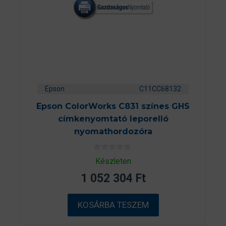
Epson
C11CC68132
Epson ColorWorks C831 színes GHS
címkenyomtató leporelló
nyomathordozóra
0
Készleten
a
z
1 052 304
Ft
5
-
b
ő
KOSÁRBA TESZEM
l