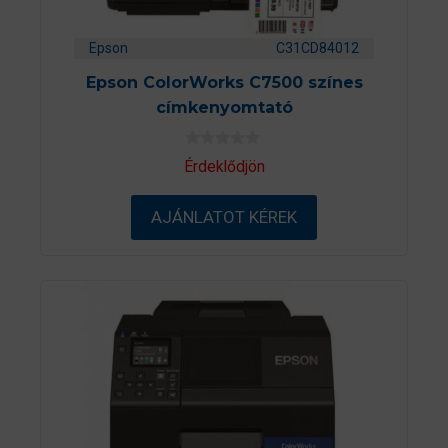
Epson
C31CD84012
Epson ColorWorks C7500 színes
címkenyomtató
0
Érdeklődjön
a
z
5
AJÁNLATOT KÉREK
-
b
ő
l