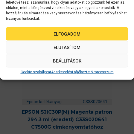
lehetővé teszi számunkra, hogy olyan adatokat dolgozzunk fel ezen az
oldalon, mint a böngészési viselkedés vagy az egyedi azonosítók. A
hozzájárulás elmaradása vagy visszavonása hátrányosan befolyásolhat
bizonyos funkciókat.
ELFOGADOM
ELUTASÍTOM
BEÁLLÍTÁSOK
Cookie szabályzat
Adatkezelési tájékoztató
Impresszum
Epson kellékanyag
C33S020641
EPSON SJIC30P(M) Magenta patron
294.3 ml (eredeti) C33S020641
C7500G címkenyomtatóhoz