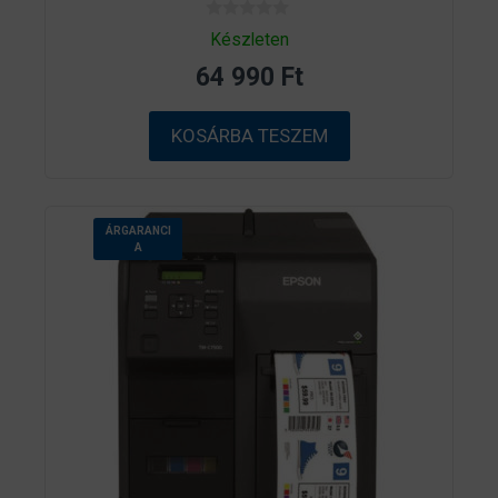
0
Készleten
a
z
64 990
Ft
5
-
b
ő
KOSÁRBA TESZEM
l
ÁRGARANCI
A