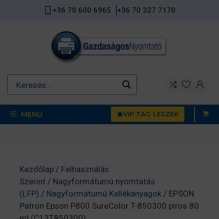
Kilépés
+36 70 600 6965
+36 70 327 7170
a
tartalomba
MENÜ
VIP TAG LESZEK
Kezdőlap
/
Felhasználás
Szerint
/
Nagyformátumú nyomtatás
(LFP)
/
Nagyformátumú Kellékanyagok
/ EPSON
Patron Epson P800 SureColor T-850300 piros 80
ml (C13T850300)