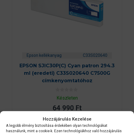
Epson kellékanyag
C33S020640
EPSON SJIC30P(C) Cyan patron 294.3
ml (eredeti) C33S020640 C7500G
címkenyomtatóhoz
0
Készleten
a
z
64 990
Ft
5
-
b
Hozzájárulás Kezelése
ő
KOSÁRBA TESZEM
l
A legjobb élmény biztosítása érdekében olyan technológiákat
használunk, mint a cookie-k. Ezen technológiákhoz való hozzájárulás