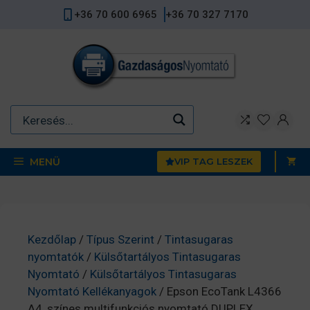
Kilépés
+36 70 600 6965
+36 70 327 7170
a
tartalomba
MENÜ
VIP TAG LESZEK
Kezdőlap
/
Típus Szerint
/
Tintasugaras
nyomtatók
/
Külsőtartályos Tintasugaras
Nyomtató
/
Külsőtartályos Tintasugaras
Nyomtató Kellékanyagok
/ Epson EcoTank L4366
A4, színes multifunkciós nyomtató DUPLEX,