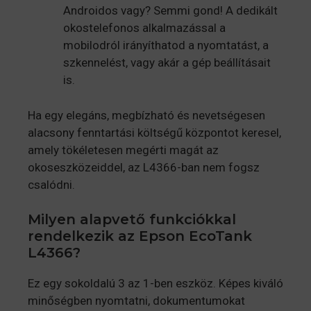
Androidos vagy? Semmi gond! A dedikált
okostelefonos alkalmazással a
mobilodról irányíthatod a nyomtatást, a
szkennelést, vagy akár a gép beállításait
is.
Ha egy elegáns, megbízható és nevetségesen
alacsony fenntartási költségű központot keresel,
amely tökéletesen megérti magát az
okoseszközeiddel, az L4366-ban nem fogsz
csalódni.
Milyen alapvető funkciókkal
rendelkezik az Epson EcoTank
L4366?
Ez egy sokoldalú 3 az 1-ben eszköz. Képes kiváló
minőségben nyomtatni, dokumentumokat