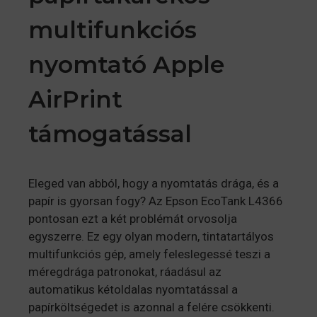
multifunkciós
nyomtató Apple
AirPrint
támogatással
Eleged van abból, hogy a nyomtatás drága, és a
papír
is gyorsan fogy? Az Epson EcoTank L4366
pontosan ezt a két problémát orvosolja
egyszerre. Ez
egy olyan modern, tintatartályos
multifunkciós gép, amely feleslegessé teszi a
mé
regdrága patronokat, ráadásul az
automatikus kétoldalas nyomtatással a
papírköltségedet
is azonnal a felére csökkenti.