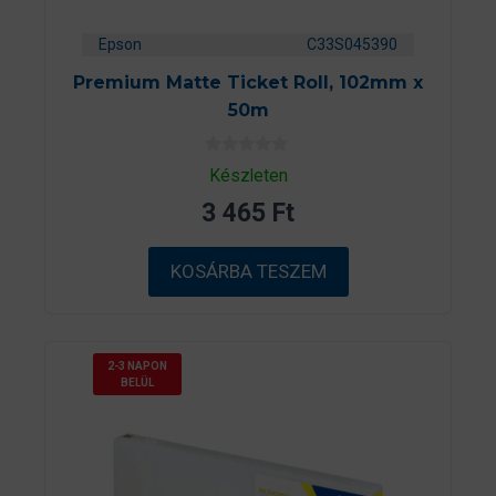
Epson
C33S045390
Premium Matte Ticket Roll, 102mm x
50m
0
Készleten
a
z
3 465
Ft
5
-
b
ő
KOSÁRBA TESZEM
l
2-3 NAPON
BELÜL