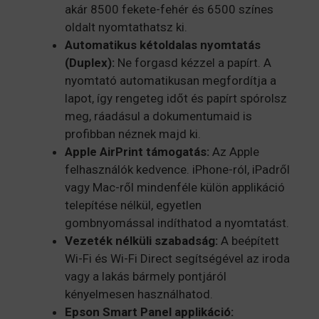
akár 8500 fekete-fehér és 6500 színes
oldalt nyomtathatsz ki.
Automatikus kétoldalas nyomtatás
(Duplex):
Ne forgasd kézzel a papírt. A
nyomtató automatikusan megfordítja a
lapot, így rengeteg időt és papírt spórolsz
meg, ráadásul a dokumentumaid is
profibban néznek majd ki.
Apple AirPrint támogatás:
Az Apple
felhasználók kedvence. iPhone-ról, iPadről
vagy Mac-ről mindenféle külön applikáció
telepítése nélkül, egyetlen
gombnyomással indíthatod a nyomtatást.
Vezeték nélküli szabadság:
A beépített
Wi-Fi és Wi-Fi Direct segítségével az iroda
vagy a lakás bármely pontjáról
kényelmesen használhatod.
Epson Smart Panel applikáció: