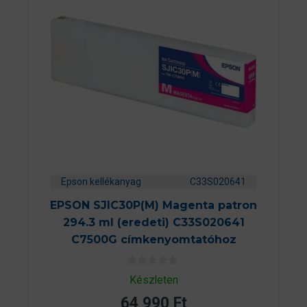
Epson kellékanyag
C33S020641
EPSON SJIC30P(M) Magenta patron
294.3 ml (eredeti) C33S020641
C7500G címkenyomtatóhoz
0
Készleten
a
z
64 990
Ft
5