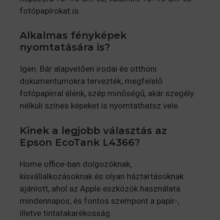
fotópapírokat is.
Alkalmas fényképek
nyomtatására is?
Igen. Bár alapvetően irodai és otthoni
dokumentumokra tervezték, megfelelő
fotópapírral élénk, szép minőségű, akár szegély
nélküli színes képeket is nyomtathatsz vele.
Kinek a legjobb választás az
Epson EcoTank L4366?
Home office-ban dolgozóknak,
kisvállalkozásoknak és olyan háztartásoknak
ajánlott, ahol az Apple eszközök használata
mindennapos, és fontos szempont a papír-,
illetve tintatakarékosság.