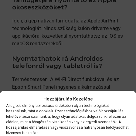
okoseszközöket?
Igen, a gép natívan támogatja az Apple AirPrint
technológiát. Nincs szükség külön driverre vagy
applikációra, közvetlenül nyomtathatsz az iOS és
macOS rendszerekből.
Nyomtathatok rá Androidos
telefonról vagy tabletről is?
Természetesen. A Wi-Fi Direct funkcióval és az
Epson Smart Panel ingyenes alkalmazással
bármilyen Androidos eszközről pillanatok alatt
Hozzájárulás Kezelése
elindíthatod a nyomtatást.
A legjobb élmény biztosítása érdekében olyan technológiákat
használunk, mint a cookie-k. Ezen technológiákhoz való hozzájárulás
Bonyolult a tartályok újratöltése?
lehetővé teszi számunkra, hogy olyan adatokat dolgozzunk fel ezen az
oldalon, mint a böngészési viselkedés vagy az egyedi azonosítók. A
hozzájárulás elmaradása vagy visszavonása hátrányosan befolyásolhat
Egyáltalán nem. Az Epson egyedi, cseppmentes
bizonyos funkciókat.