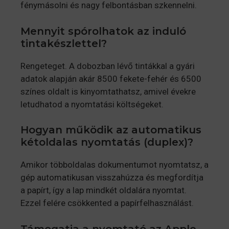
fénymásolni és nagy felbontásban szkennelni.
Mennyit spórolhatok az induló
tintakészlettel?
Rengeteget. A dobozban lévő tintákkal a gyári
adatok alapján akár 8500 fekete-fehér és 6500
színes oldalt is kinyomtathatsz, amivel évekre
letudhatod a nyomtatási költségeket.
Hogyan működik az automatikus
kétoldalas nyomtatás (duplex)?
Amikor többoldalas dokumentumot nyomtatsz, a
gép automatikusan visszahúzza és megfordítja
a papírt, így a lap mindkét oldalára nyomtat.
Ezzel felére csökkented a papírfelhasználást.
Támogatja a nyomtató az Apple