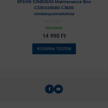
EPSON SJMB3500 Maintenance Box
C33S020580 C3500
címkenyomtatóhoz
0
Készleten
a
z
14 990
Ft
5
-
b
ő
KOSÁRBA TESZEM
l