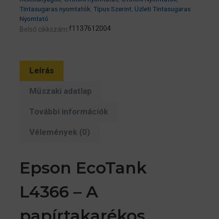
Tintasugaras nyomtatók
,
Típus Szerint
,
Üzleti Tintasugaras
USB/WiFi
Nyomtató
8500/6500
f1137612004
Belső cikkszám:
oldal
tintával
mennyiség
Leírás
Műszaki adatlap
További információk
Vélemények (0)
Epson EcoTank
L4366 – A
papírtakarékos