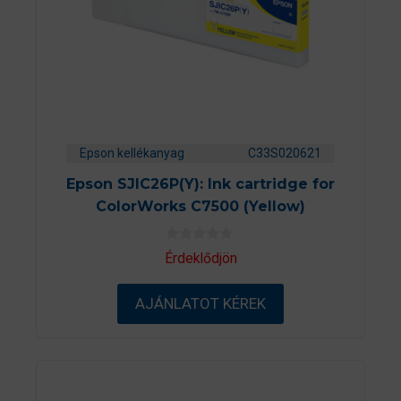
Epson kellékanyag
C33S020621
Epson SJIC26P(Y): Ink cartridge for
ColorWorks C7500 (Yellow)
0
Érdeklődjön
a
z
5
AJÁNLATOT KÉREK
-
b
ő
l